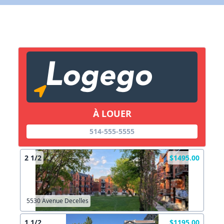
X Fermer
Lien vers inscription (sera inclus dans courriel)
X Fermer
Envoyez
Copier lien
À LOUER
X Fermer
Envoyez
514-555-5555
2 1/2
$1495.00
5530 Avenue Decelles
1 1/2
$1195.00