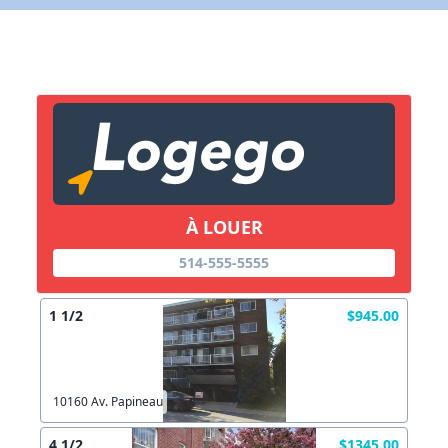
X Fermer
Lien vers inscription (sera inclus dans courriel)
X Fermer
Envoyez
Copier lien
À LOUER
514-555-5555
X Fermer
Envoyez
1 1/2
$945.00
10160 Av. Papineau
4 1/2
$1345.00