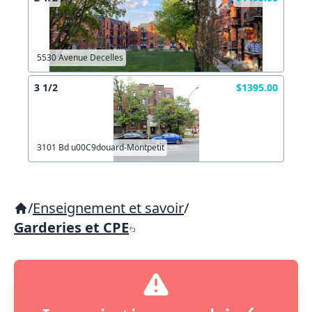
5530 Avenue Decelles
3 1/2
$1395.00
3101 Bd u00C9douard-Montpetit
/
Enseignement et savoir
/
Garderies et CPE