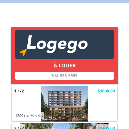
X Fermer
Lien vers inscription (sera inclus dans courriel)
X Fermer
Envoyez
Copier lien
À LOUER
514-555-5555
X Fermer
Envoyez
1 1/2
$1600.00
1200 rue MacKay
2 1/2
$1495.00