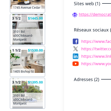
Sites web (1)
1745 Avenue Cedar
https://democrat
3 1/2
$1445.00
Réseaux sociaux (
3101 Bd
u00C9douard-
Montpetit
https://www.fa
https://twitter
1 1/2
$1530.00
https://www.l
https://www.y
1405 Bishop St
Adresses (2)
3 1/2
$1395.00
3101 Bd
u00C9douard-
Montpetit