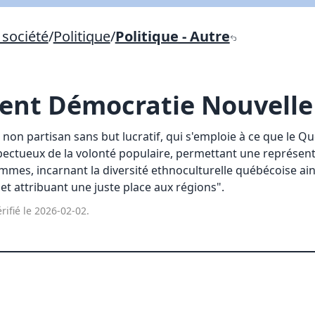
Lien vers inscription (sera inclus dans courriel)
société
/
Politique
/
Politique - Autre
X Fermer
Envoyez
Copier lien
nt Démocratie Nouvell
X Fermer
Envoyez
on partisan sans but lucratif, qui s'emploie à ce que le Q
ectueux de la volonté populaire, permettant une représent
mmes, incarnant la diversité ethnoculturelle québécoise ain
 et attribuant une juste place aux régions".
rifié le 2026-02-02.