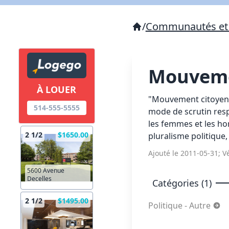
/
Communautés et 
Mouveme
À LOUER
"Mouvement citoyen n
514-555-5555
mode de scrutin resp
les femmes et les ho
2 1/2
$1650.00
pluralisme politique,
Ajouté le 2011-05-31; Vé
5600 Avenue
Decelles
Catégories (1)
2 1/2
$1495.00
Politique - Autre