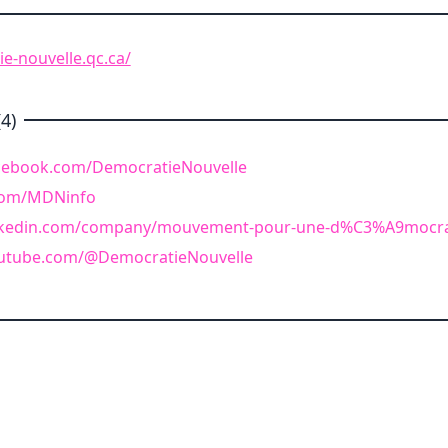
ie-nouvelle.qc.ca/
4)
cebook.com/DemocratieNouvelle
.com/MDNinfo
inkedin.com/company/mouvement-pour-une-d%C3%A9mocrat
outube.com/@DemocratieNouvelle