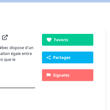
e
Favoris
uébec dispose d'un
ation égale entre
Partagez
si que le
Signalez