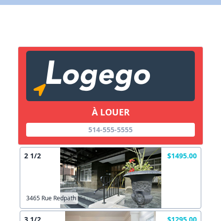
X Fermer
Lien vers inscription (sera inclus dans courriel)
X Fermer
Envoyez
Copier lien
À LOUER
X Fermer
Envoyez
514-555-5555
2 1/2
$1495.00
3465 Rue Redpath
3 1/2
$1295.00