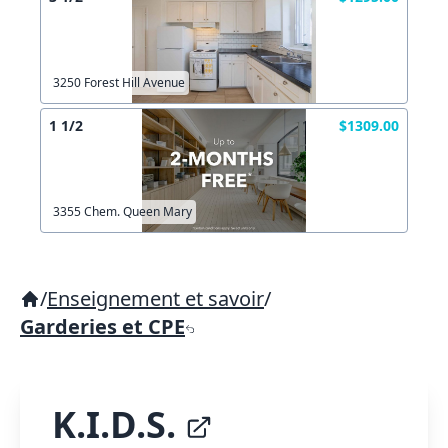
3250 Forest Hill Avenue
1 1/2
$1309.00
3355 Chem. Queen Mary
/
Enseignement et savoir
/
Garderies et CPE
K.I.D.S.