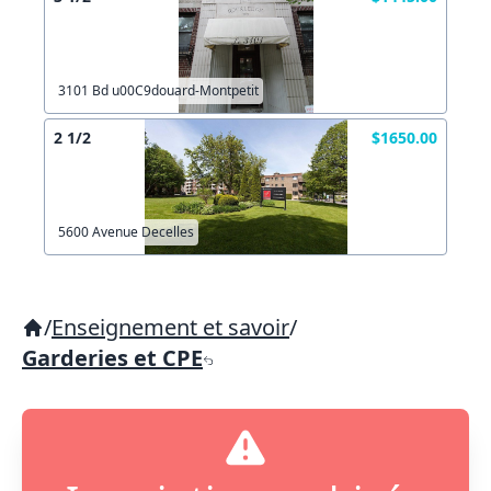
3101 Bd u00C9douard-Montpetit
2 1/2
$1650.00
5600 Avenue Decelles
/
Enseignement et savoir
/
Garderies et CPE