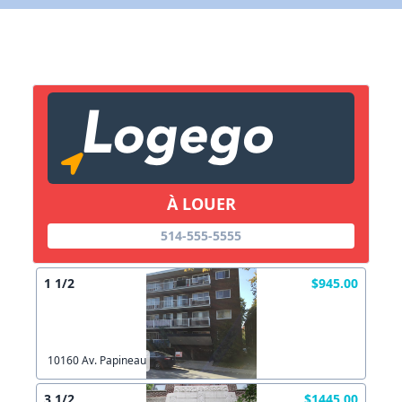
X Fermer
Lien vers inscription (sera inclus dans courriel)
X Fermer
Envoyez
Copier lien
À LOUER
X Fermer
Envoyez
514-555-5555
1 1/2
$945.00
10160 Av. Papineau
3 1/2
$1445.00