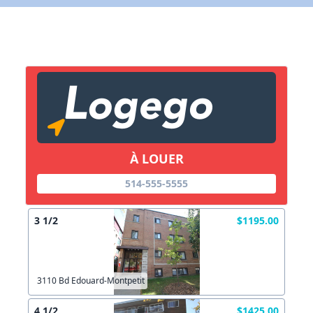
X Fermer
Lien vers inscription (sera inclus dans courriel)
X Fermer
Envoyez
Copier lien
À LOUER
X Fermer
Envoyez
514-555-5555
3 1/2
$1195.00
3110 Bd Edouard-Montpetit
4 1/2
$1425.00