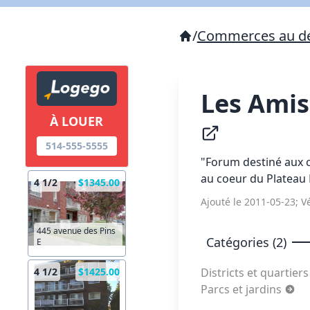
/
Commerces au dé
Les Amis
À LOUER
514-555-5555
"Forum destiné aux ci
au coeur du Plateau
4 1/2
$1345.00
Ajouté le 2011-05-23; Vé
445 avenue des Pins
Catégories (2)
E
Districts et quartier
4 1/2
$1425.00
Parcs et jardins