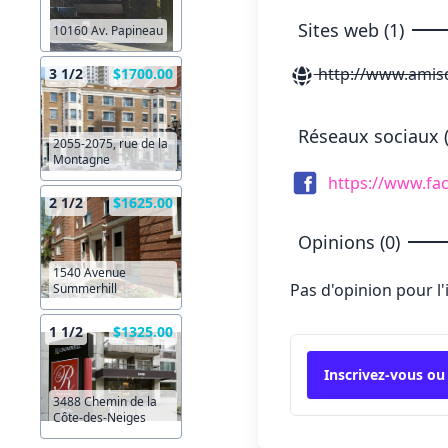
Sites web (1)
10160 Av. Papineau
http://www.amisd
3 1/2
$1700.00
Réseaux sociaux (
2055-2075, rue de la
Montagne
https://www.f
2 1/2
$1625.00
Opinions (0)
1540 Avenue
Pas d'opinion pour l
Summerhill
1 1/2
$1325.00
Inscrivez-vous ou
3488 Chemin de la
Côte-des-Neiges