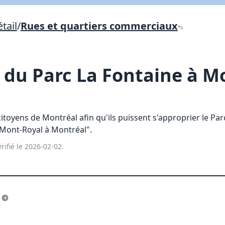
Lien vers inscription (sera inclus dans courriel)
tail
/
Rues et quartiers commerciaux
X Fermer
Envoyez
Copier lien
 du Parc La Fontaine à M
X Fermer
Envoyez
toyens de Montréal afin qu'ils puissent s'approprier le Par
 Mont-Royal à Montréal".
rifié le 2026-02-02.
s