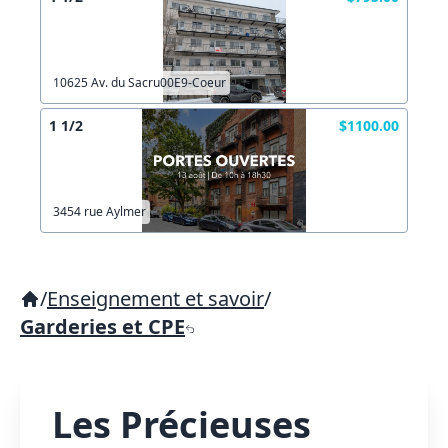
10625 Av. du Sacru00E9-Coeur
1 1/2
$1100.00
3454 rue Aylmer
/
Enseignement et savoir
/
Garderies et CPE
Les Précieuses