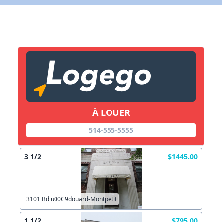
X Fermer
Lien vers inscription (sera inclus dans courriel)
X Fermer
Envoyez
Copier lien
À LOUER
X Fermer
Envoyez
514-555-5555
3 1/2
$1445.00
3101 Bd u00C9douard-Montpetit
1 1/2
$795.00