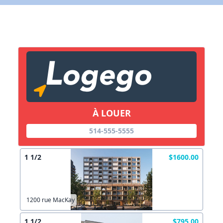
X Fermer
Lien vers inscription (sera inclus dans courriel)
X Fermer
Envoyez
Copier lien
À LOUER
514-555-5555
X Fermer
Envoyez
1 1/2
$1600.00
1200 rue MacKay
1 1/2
$795.00