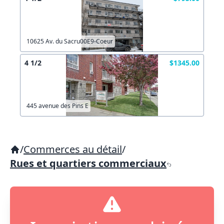
10625 Av. du Sacru00E9-Coeur
4 1/2
$1345.00
445 avenue des Pins E
/
Commerces au détail
/
Rues et quartiers commerciaux