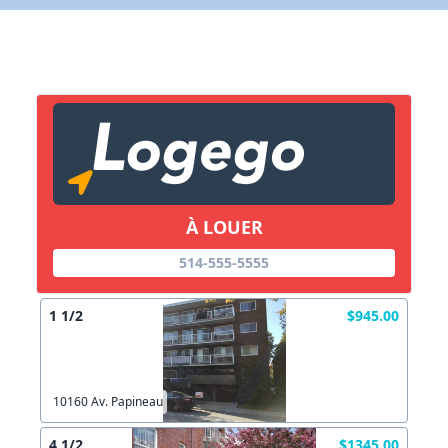
X Fermer
Lien vers inscription (sera inclus dans courriel)
X Fermer
Envoyez
Copier lien
À LOUER
X Fermer
Envoyez
514-555-5555
1 1/2
$945.00
10160 Av. Papineau
4 1/2
$1345.00