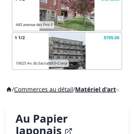
445 avenue des Pins E
1 1/2
$795.00
10625 Av. du Sacru00E9-Coeur
/
Commerces au détail
/
Matériel d'art
Au Papier
Japonais