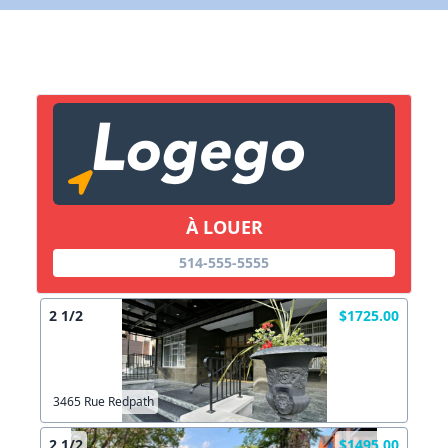
X Fermer
Lien vers inscription (sera inclus dans courriel)
X Fermer
Envoyez
Copier lien
À LOUER
514-555-5555
X Fermer
Envoyez
2 1/2
$1725.00
3465 Rue Redpath
2 1/2
$1495.00