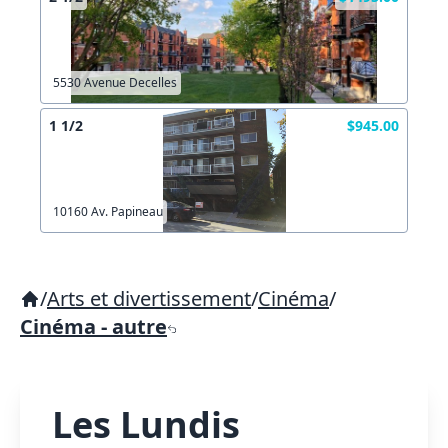
5530 Avenue Decelles
1 1/2
$945.00
10160 Av. Papineau
/
Arts et divertissement
/
Cinéma
/
Cinéma - autre
Les Lundis