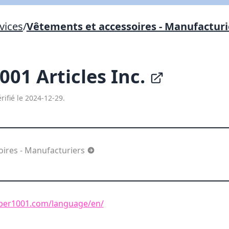
Lien vers inscription (sera inclus dans courriel)
vices
/
Vêtements et accessoires - Manufacturi
X Fermer
Envoyez
Copier lien
001 Articles Inc.
X Fermer
Envoyez
rifié le 2024-12-29.
oires - Manufacturiers
per1001.com/language/en/