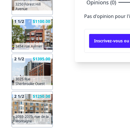
Opinions (0)
3250 Forest Hill
Avenue
Pas d'opinion pour l
1 1/2
$1100.00
Inscrivez-vous ou
3454 rue Aylmer
2 1/2
$1395.00
3025 Rue
Sherbrooke Ouest
2 1/2
$1250.00
2055-2075, rue de la
Montagne