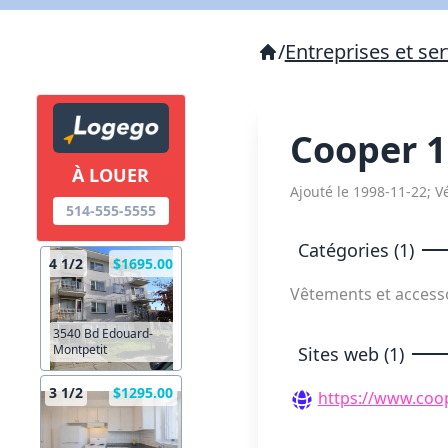
/
Entreprises et ser
Cooper 1
À LOUER
Ajouté le 1998-11-22; Vé
514-555-5555
Catégories (1)
4 1/2
$1695.00
Vêtements et access
3540 Bd Edouard-
Montpetit
Sites web (1)
3 1/2
$1295.00
https://www.coo