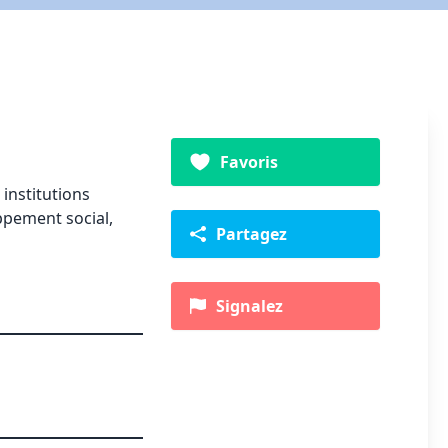
Favoris
institutions
ppement social,
Partagez
Signalez