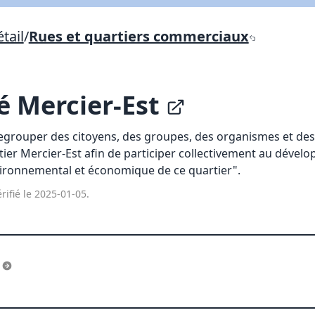
Lien vers inscription (sera inclus dans courriel)
tail
/
Rues et quartiers commerciaux
X Fermer
Envoyez
Copier lien
té Mercier-Est
X Fermer
Envoyez
egrouper des citoyens, des groupes, des organismes et des 
tier Mercier-Est afin de participer collectivement au dévelo
ronnemental et économique de ce quartier".
rifié le 2025-01-05.
s