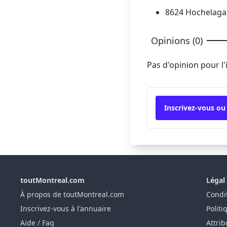
8624 Hochelaga
Opinions (0)
Pas d'opinion pour l
Inscrivez-vous ou
toutMontreal.com
Légal
À propos de toutMontreal.com
Condit
Inscrivez-vous à l'annuaire
Politi
Aide / Faq
Attrib