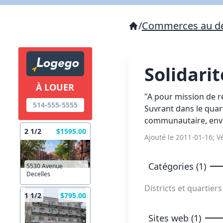
/
Commerces au dé
Solidari
À LOUER
"A pour mission de r
514-555-5555
Suvrant dans le quar
communautaire, envi
2 1/2
$1595.00
Ajouté le 2011-01-16; Vé
Catégories (1)
5530 Avenue
Decelles
Districts et quartier
1 1/2
$795.00
Sites web (1)