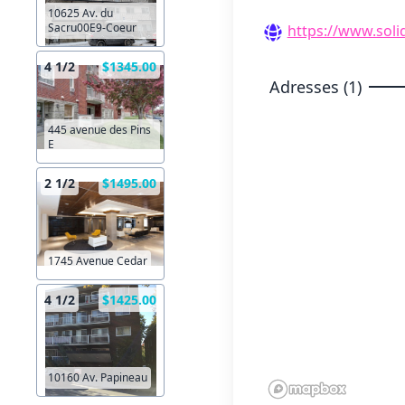
10625 Av. du
Sacru00E9-Coeur
https://www.soli
4 1/2
$1345.00
Adresses (1)
445 avenue des Pins
E
2 1/2
$1495.00
1745 Avenue Cedar
4 1/2
$1425.00
10160 Av. Papineau