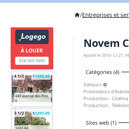
/
Entreprises et ser
Novem C
À LOUER
Ajouté le 2010-12-21; Vé
514-555-5555
Catégories (4)
4 1/2
$1345.00
Éditeurs
Promoteurs d'évén
445 avenue des Pins
Production - Ciném
E
Production - Télévis
3 1/2
$1395.00
Sites web (1)
3101 Bd