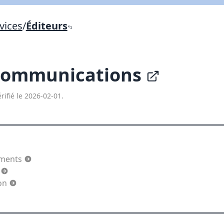
Lien vers inscription (sera inclus dans courriel)
vices
/
Éditeurs
X Fermer
Envoyez
Copier lien
ommunications
X Fermer
Envoyez
rifié le 2026-02-01.
ements
a
ion