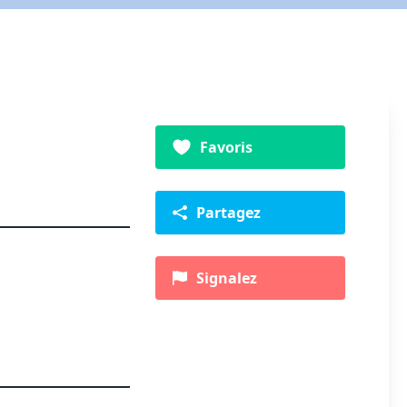
Favoris
Partagez
Signalez