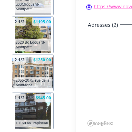
u00C9douard-
https://www.nov
Montpetit
2 1/2
$1195.00
Adresses (2)
3520 Bd Edouard-
Montpetit
2 1/2
$1250.00
2055-2075, rue de la
Montagne
1 1/2
$945.00
10160 Av. Papineau