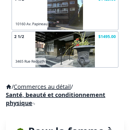
10160 Av. Papineau
2 1/2
$1495.00
3465 Rue Redpath
/
Commerces au détail
/
Santé, beauté et conditionnement
physique