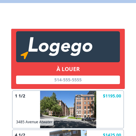
X Fermer
Lien vers inscription (sera inclus dans courriel)
X Fermer
Envoyez
Copier lien
À LOUER
X Fermer
Envoyez
514-555-5555
1 1/2
$1195.00
3485 Avenue Atwater
4 1/2
$1425.00