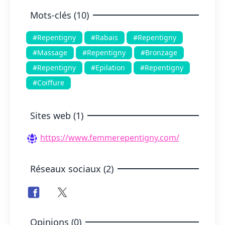
Mots-clés (10)
#Repentigny
#Rabais
#Repentigny
#Massage
#Repentigny
#Bronzage
#Repentigny
#Epilation
#Repentigny
#Coiffure
Sites web (1)
https://www.femmerepentigny.com/
Réseaux sociaux (2)
Opinions (0)