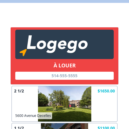
Lien vers inscription (sera inclus dans courriel)
X Fermer
Envoyez
Copier lien
À LOUER
X Fermer
Envoyez
514-555-5555
2 1/2
$1650.00
5600 Avenue Decelles
1 1/2
$1100.00