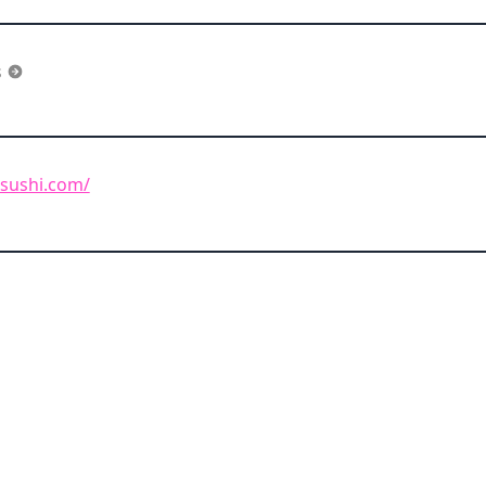
s
asushi.com/