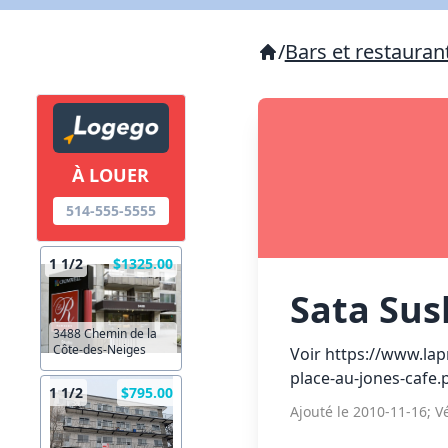
/
Bars et restauran
À LOUER
514-555-5555
1 1/2
$1325.00
Sata Sus
3488 Chemin de la
Côte-des-Neiges
Voir https://www.lap
place-au-jones-cafe.
1 1/2
$795.00
Ajouté le 2010-11-16; Vé