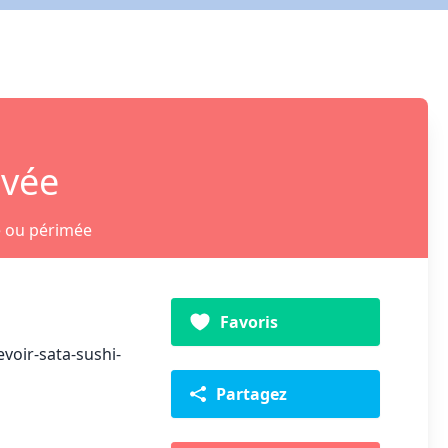
ivée
e ou périmée
Favoris
voir-sata-sushi-
Partagez