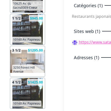
10625 Av. du
Catégories (1)
Sacru00E9-Coeur
Restaurants japonai
1 1/2
$945.00
Sites web (1)
10160 Av. Papineau
https://www.sat
3 1/2
$1295.00
Adresses (1)
3250 Forest Hill
Avenue
4 1/2
$1425.00
10160 Av. Papineau