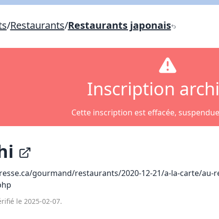
Lien vers inscription (sera inclus dans courriel)
ts
/
Restaurants
/
Restaurants japonais
X Fermer
Envoyez
Copier lien
Inscription arch
X Fermer
Envoyez
Cette inscription est effacée, suspendu
hi
resse.ca/gourmand/restaurants/2020-12-21/a-la-carte/au-re
php
rifié le 2025-02-07.