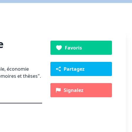
e
Favoris
ale, économie
Partagez
émoires et thèses".
Signalez