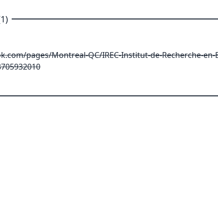
1)
k.com/pages/Montreal-QC/IREC-Institut-de-Recherche-en-
8705932010