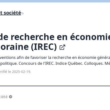
 société
Lien vers inscription (sera inclus dans courriel)
X Fermer
Envoyez
Copier lien
 de recherche en économi
oraine (IREC)
X Fermer
Envoyez
terventions afin de favoriser la recherche en économie génér
politique. Concours de l'IREC. Indice Québec. Colloques. M
rifié le 2025-02-19.
iété