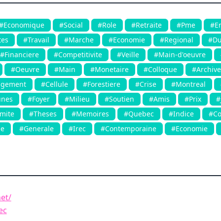
#Economique
#Social
#Role
#Retraite
#Pme
#En
tes
#Travail
#Marche
#Economie
#Regional
#Du
#Financiere
#Competitivite
#Veille
#Main-d'oeuvre
#Oeuvre
#Main
#Monetaire
#Colloque
#Archive
gement
#Cellule
#Forestiere
#Crise
#Montreal
unes
#Foyer
#Milieu
#Soutien
#Amis
#Prix
#
mite
#Theses
#Memoires
#Quebec
#Indice
#Co
le
#Generale
#Irec
#Contemporaine
#Economie
et/
ec