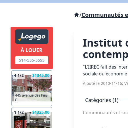
/
Communautés et
Institut
À LOUER
contemp
514-555-5555
"L'IIREC fait des in
sociale ou économie 
4 1/2
$1345.00
Ajouté le 2010-11-16; Vé
445 avenue des Pins
Catégories (1)
E
Communautés et soc
1 1/2
$1325.00