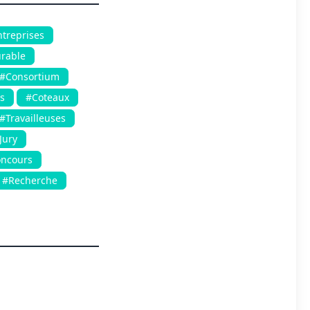
treprises
rable
#Consortium
s
#Coteaux
#Travailleuses
Jury
ncours
#Recherche