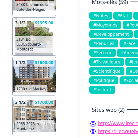
Mots-clés (59)
3488 Chemin de la
Côte-des-Neiges
#Notes
#Etat
3 1/2
$1395.00
#Moyennes
#Peti
#Developpement
3101 Bd
#Penuries
#Face
u00C9douard-
Montpetit
#Secteur
#Amena
#Travailleurs
#Je
1 1/2
$1600.00
#Scientifique
#Co
#Politique
#Socia
1200 rue MacKay
#Institut
3 1/2
$1700.00
Sites web (2)
http://www.irec.n
2055-2075, rue de la
Montagne
https://irec.queb