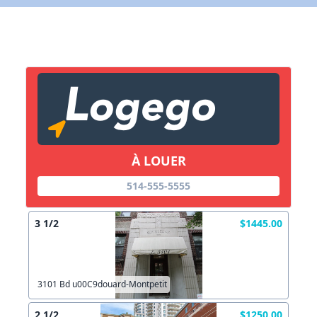
X Fermer
Lien vers inscription (sera inclus dans courriel)
X Fermer
Envoyez
Copier lien
À LOUER
514-555-5555
X Fermer
Envoyez
3 1/2
$1445.00
3101 Bd u00C9douard-Montpetit
2 1/2
$1250.00