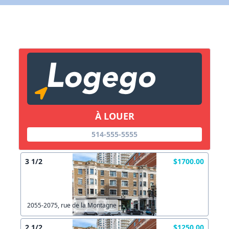
X Fermer
Lien vers inscription (sera inclus dans courriel)
X Fermer
Envoyez
Copier lien
À LOUER
X Fermer
Envoyez
514-555-5555
3 1/2
$1700.00
2055-2075, rue de la Montagne
2 1/2
$1250.00