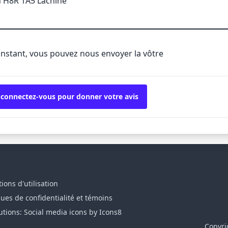
 H8R 1A5 Lachine
'instant, vous pouvez nous envoyer la vôtre
 connectez-vous pour donner votre avis
ions d'utilisation
ques de confidentialité et témoins
utions: Social media icons by Icons8
Copyri