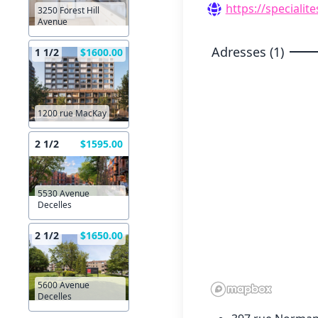
https://specialit
3250 Forest Hill
Avenue
Adresses (1)
1 1/2
$1600.00
1200 rue MacKay
2 1/2
$1595.00
5530 Avenue
Decelles
2 1/2
$1650.00
5600 Avenue
Decelles