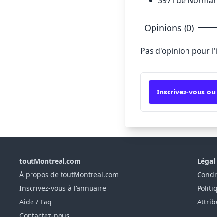
397 rue Norman
Opinions (0)
Pas d'opinion pour l
Inscrivez-vous ou
toutMontreal.com
Légal
À propos de toutMontreal.com
Condit
Inscrivez-vous à l'annuaire
Politi
Aide / Faq
Attrib
Contactez-nous