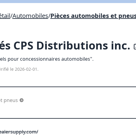
Lien vers inscription (sera inclus dans courriel)
tail
/
Automobiles
/
Pièces automobiles et pneu
X Fermer
Envoyez
Copier lien
és CPS Distributions inc.
X Fermer
Envoyez
els pour concessionnaires automobiles".
rifié le 2026-02-01.
et pneus
alersupply.com/