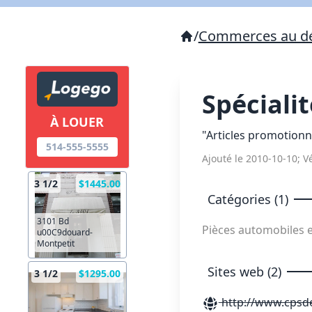
/
Commerces au dé
Spécialit
À LOUER
"Articles promotionn
514-555-5555
Ajouté le 2010-10-10; Vé
3 1/2
$1445.00
Catégories (1)
3101 Bd
Pièces automobiles 
u00C9douard-
Montpetit
Sites web (2)
3 1/2
$1295.00
http://www.cpsde