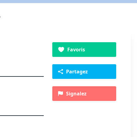
Favoris
Partagez
Signalez