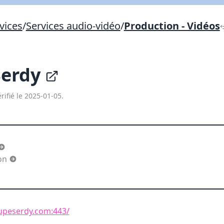
Lien vers inscription (sera inclus dans courriel)
vices
/
Services audio-vidéo
/
Production - Vidéos
X Fermer
Envoyez
Copier lien
Serdy
X Fermer
Envoyez
rifié le 2025-01-05.
ion
upeserdy.com:443/