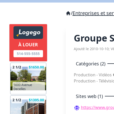
/
Entreprises et ser
Groupe 
À LOUER
Ajouté le 2010-10-10; Vé
514-555-5555
Catégories (2)
2 1/2
$1650.00
Production - Vidéos
Production - Télévis
5600 Avenue
Decelles
Sites web (1)
2 1/2
$1395.00
https://www.gro