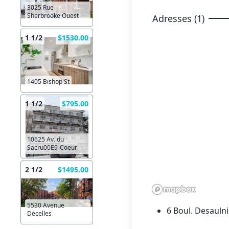
3025 Rue
Sherbrooke Ouest
Adresses (1)
1 1/2
$1530.00
1405 Bishop St
1 1/2
$795.00
10625 Av. du
Sacru00E9-Coeur
2 1/2
$1495.00
5530 Avenue
6 Boul. Desauln
Decelles