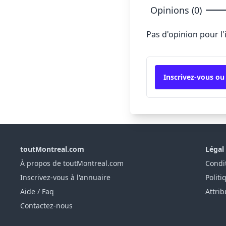
Opinions (0)
Pas d'opinion pour l
Inscrivez-vous ou
toutMontreal.com
Légal
À propos de toutMontreal.com
Condit
Inscrivez-vous à l'annuaire
Politi
Aide / Faq
Attrib
Contactez-nous