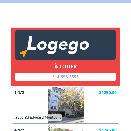
X Fermer
Lien vers inscription (sera inclus dans courriel)
X Fermer
Envoyez
Copier lien
À LOUER
514-555-5555
X Fermer
Envoyez
1 1/2
$1295.00
3505 Bd Edouard-Montpetit
4 1/2
$1745.00