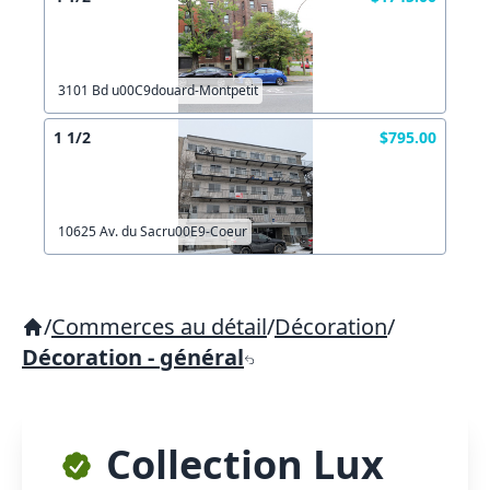
3101 Bd u00C9douard-Montpetit
1 1/2
$795.00
10625 Av. du Sacru00E9-Coeur
/
Commerces au détail
/
Décoration
/
Décoration - général
Collection Lux