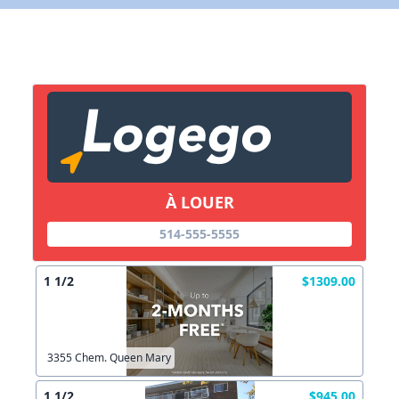
X Fermer
Lien vers inscription (sera inclus dans courriel)
X Fermer
Envoyez
Copier lien
À LOUER
X Fermer
Envoyez
514-555-5555
1 1/2
$1309.00
3355 Chem. Queen Mary
1 1/2
$945.00