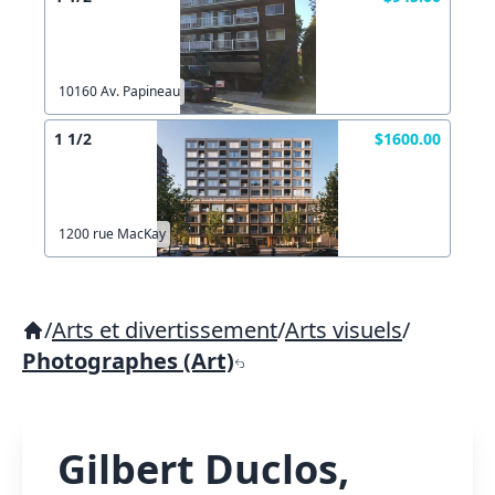
10160 Av. Papineau
1 1/2
$1600.00
1200 rue MacKay
/
Arts et divertissement
/
Arts visuels
/
Photographes (Art)
Gilbert Duclos,