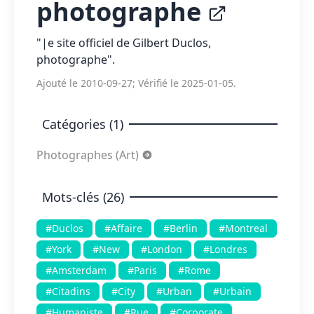
photographe
"|e site officiel de Gilbert Duclos,
photographe".
Ajouté le 2010-09-27; Vérifié le 2025-01-05.
Catégories (1)
Photographes (Art)
Mots-clés (26)
#Duclos
#Affaire
#Berlin
#Montreal
#York
#New
#London
#Londres
#Amsterdam
#Paris
#Rome
#Citadins
#City
#Urban
#Urbain
#Humaniste
#Rue
#Corporate