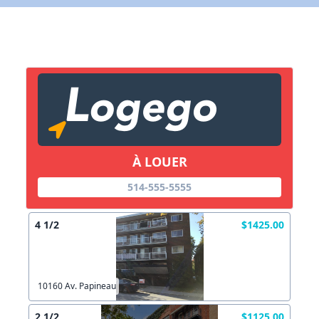
X Fermer
Lien vers inscription (sera inclus dans courriel)
X Fermer
Envoyez
Copier lien
À LOUER
514-555-5555
X Fermer
Envoyez
4 1/2
$1425.00
10160 Av. Papineau
2 1/2
$1125.00