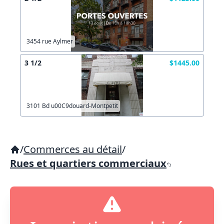
3454 rue Aylmer
3 1/2
$1445.00
3101 Bd u00C9douard-Montpetit
/
Commerces au détail
/
Rues et quartiers commerciaux