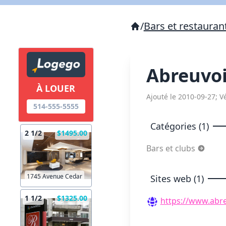
/
Bars et restauran
Abreuvo
À LOUER
Ajouté le 2010-09-27; Vé
514-555-5555
Catégories (1)
2 1/2
$1495.00
Bars et clubs
1745 Avenue Cedar
Sites web (1)
1 1/2
$1325.00
https://www.abre