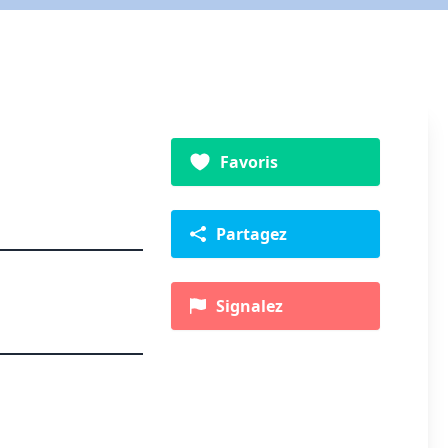
Favoris
Partagez
Signalez