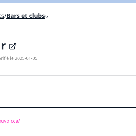
Lien vers inscription (sera inclus dans courriel)
ts
/
Bars et clubs
X Fermer
Envoyez
Copier lien
ir
X Fermer
Envoyez
rifié le 2025-01-05.
uvoir.ca/