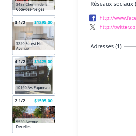
Réseaux sociaux (
3488 Chemin de la
Côte-des-Neiges
http://www.fac
3 1/2
$1295.00
http://twitter.
3250 Forest Hill
Adresses (1)
Avenue
4 1/2
$1425.00
10160 Av. Papineau
2 1/2
$1595.00
5530 Avenue
Decelles