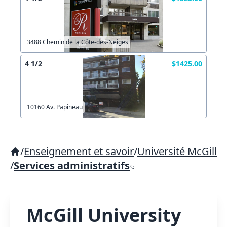
3488 Chemin de la Côte-des-Neiges
4 1/2
$1425.00
10160 Av. Papineau
/
Enseignement et savoir
/
Université McGill
/
Services administratifs
McGill University