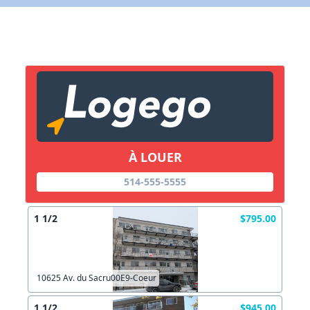
X Fermer
Lien vers inscription (sera inclus dans courriel)
X Fermer
Envoyez
Copier lien
À LOUER
514-555-5555
X Fermer
Envoyez
1 1/2
$795.00
10625 Av. du Sacru00E9-Coeur
1 1/2
$945.00