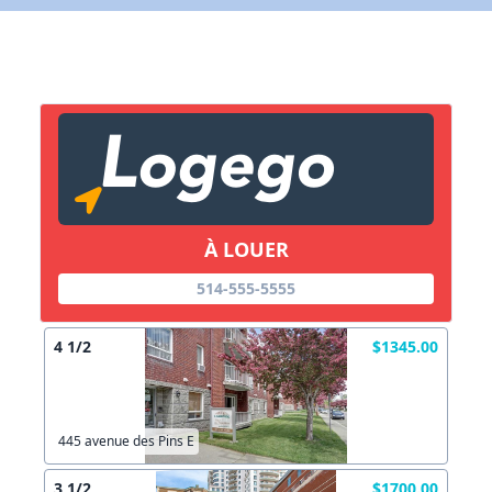
X Fermer
Lien vers inscription (sera inclus dans courriel)
X Fermer
Envoyez
Copier lien
À LOUER
514-555-5555
X Fermer
Envoyez
4 1/2
$1345.00
445 avenue des Pins E
3 1/2
$1700.00