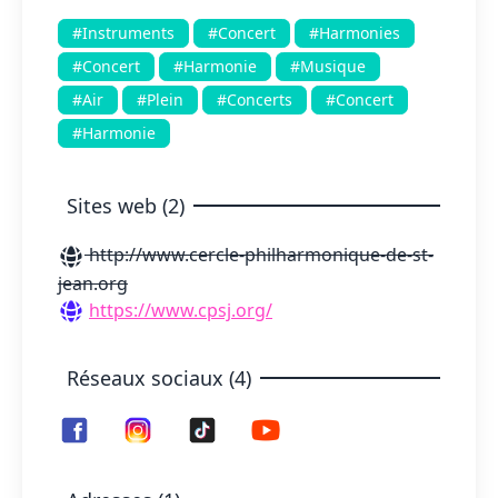
#Instruments
#Concert
#Harmonies
#Concert
#Harmonie
#Musique
#Air
#Plein
#Concerts
#Concert
#Harmonie
Sites web (2)
http://www.cercle-philharmonique-de-st-
jean.org
https://www.cpsj.org/
Réseaux sociaux (4)