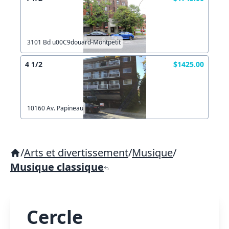
3101 Bd u00C9douard-Montpetit
4 1/2
$1425.00
10160 Av. Papineau
/
Arts et divertissement
/
Musique
/
Musique classique
Cercle