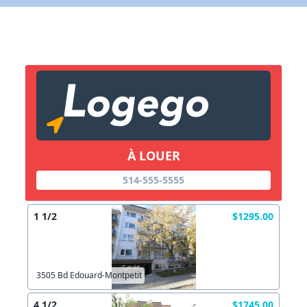
X Fermer
Lien vers inscription (sera inclus dans courriel)
X Fermer
Envoyez
Copier lien
À LOUER
514-555-5555
X Fermer
Envoyez
1 1/2
$1295.00
3505 Bd Edouard-Montpetit
4 1/2
$1745.00