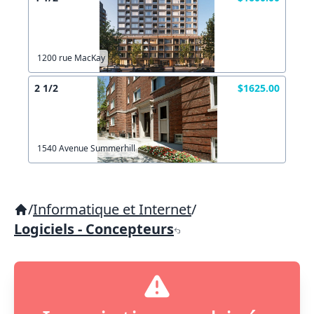
1200 rue MacKay
2 1/2
$1625.00
1540 Avenue Summerhill
/
Informatique et Internet
/
Logiciels - Concepteurs