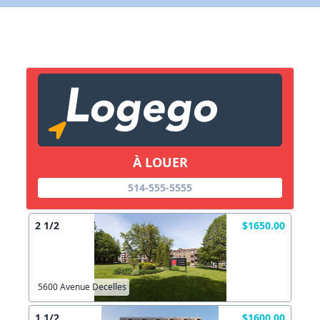
X Fermer
Lien vers inscription (sera inclus dans courriel)
X Fermer
Envoyez
Copier lien
À LOUER
514-555-5555
X Fermer
Envoyez
2 1/2
$1650.00
5600 Avenue Decelles
1 1/2
$1600.00