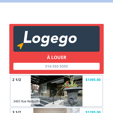
X Fermer
Lien vers inscription (sera inclus dans courriel)
X Fermer
Envoyez
Copier lien
À LOUER
X Fermer
Envoyez
514-555-5555
2 1/2
$1495.00
3465 Rue Redpath
3 1/2
$1295.00