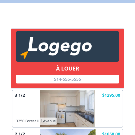
Lien vers inscription (sera inclus dans courriel)
X Fermer
Envoyez
Copier lien
À LOUER
X Fermer
Envoyez
514-555-5555
3 1/2
$1295.00
3250 Forest Hill Avenue
2 1/2
$1650.00