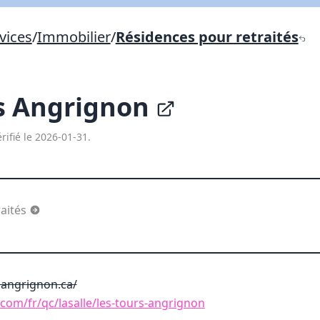
Lien vers inscription (sera inclus dans courriel)
vices
/
Immobilier
/
Résidences pour retraités
X Fermer
Envoyez
Copier lien
s Angrignon
X Fermer
Envoyez
rifié le 2026-01-31.
raités
angrignon.ca/
.com/fr/qc/lasalle/les-tours-angrignon