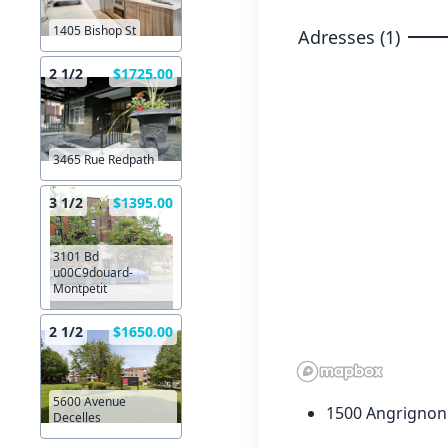
1405 Bishop St
Adresses (1)
2 1/2
$1725.00
3465 Rue Redpath
3 1/2
$1395.00
3101 Bd
u00C9douard-
Montpetit
2 1/2
$1650.00
5600 Avenue
1500 Angrignon 
Decelles