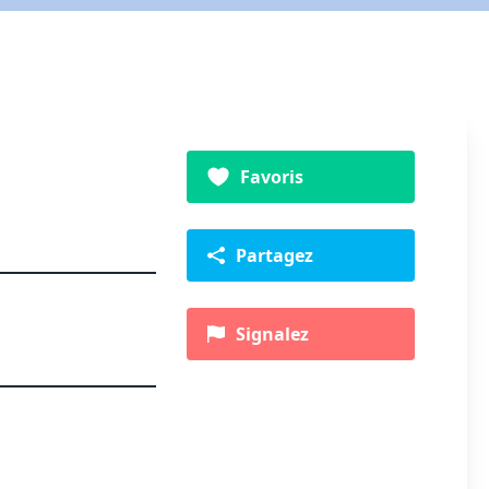
Favoris
Partagez
Signalez