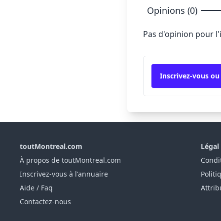
Opinions (0)
Pas d'opinion pour l
Inscrivez-vous ou
toutMontreal.com
Légal
À propos de toutMontreal.com
Condit
Inscrivez-vous à l'annuaire
Politi
Aide / Faq
Attrib
Contactez-nous