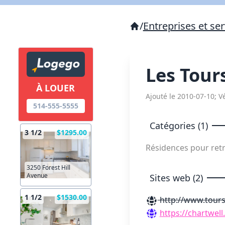
/
Entreprises et ser
Les Tour
À LOUER
Ajouté le 2010-07-10; Vé
514-555-5555
Catégories (1)
3 1/2
$1295.00
Résidences pour ret
3250 Forest Hill
Avenue
Sites web (2)
1 1/2
$1530.00
http://www.tours
https://chartwell