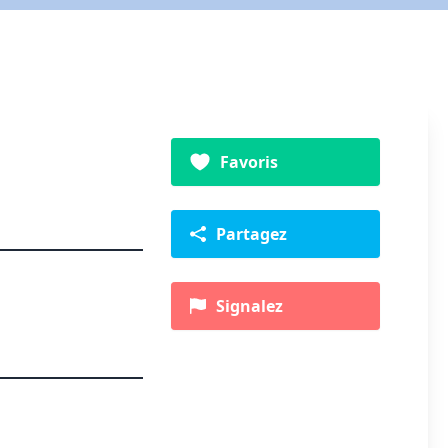
Favoris
Partagez
Signalez