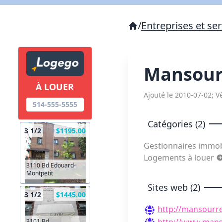
/
Entreprises et ser
Mansour
À LOUER
Ajouté le 2010-07-02; Vé
514-555-5555
Catégories (2)
3 1/2
$1195.00
Gestionnaires immob
Logements à louer
3110 Bd Edouard-
Montpetit
Sites web (2)
3 1/2
$1445.00
http://mansourre
http://www.manso
3101 Bd