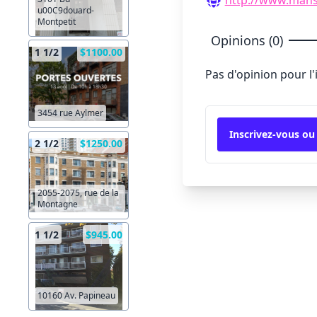
u00C9douard-
Montpetit
Opinions (0)
1 1/2
$1100.00
Pas d'opinion pour l
3454 rue Aylmer
Inscrivez-vous ou
2 1/2
$1250.00
2055-2075, rue de la
Montagne
1 1/2
$945.00
10160 Av. Papineau