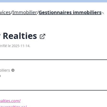
Lien vers inscription (sera inclus dans courriel)
vices
/
Immobilier
/
Gestionnaires immobiliers
X Fermer
Envoyez
Copier lien
 Realties
X Fermer
Envoyez
rifié le 2025-11-14.
iliers
alties.com/
urrealties.ca/