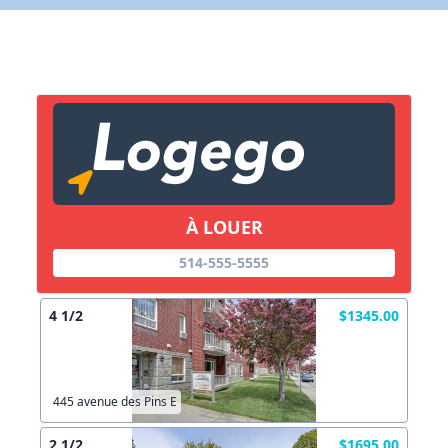
X Fermer
Lien vers inscription (sera inclus dans courriel)
X Fermer
Envoyez
Copier lien
À LOUER
514-555-5555
X Fermer
Envoyez
4 1/2
$1345.00
445 avenue des Pins E
2 1/2
$1695.00