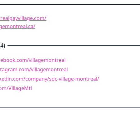
realgayvillage.com/
agemontreal.ca/
4)
cebook.com/villagemontreal
stagram.com/villagemontreal
nkedin.com/company/sdc-village-montreal/
com/VillageMtl