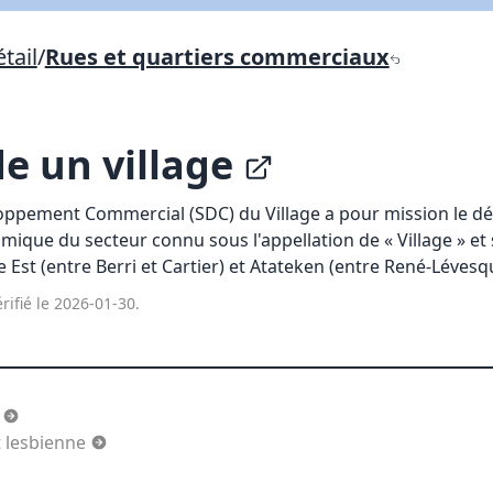
Lien vers inscription (sera inclus dans courriel)
tail
/
Rues et quartiers commerciaux
X Fermer
Envoyez
Copier lien
e un village
X Fermer
Envoyez
loppement Commercial (SDC) du Village a pour mission le 
ique du secteur connu sous l'appellation de « Village » et
 Est (entre Berri et Cartier) et Atateken (entre René-Lévesq
rifié le 2026-01-30.
s
 lesbienne