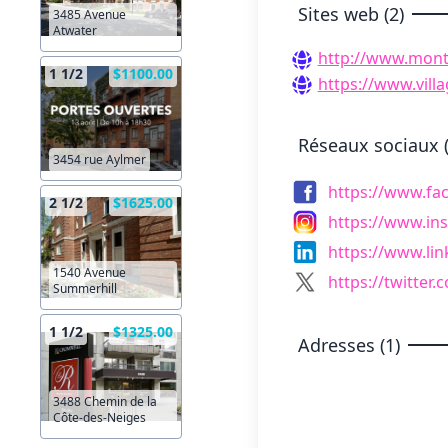
Sites web (2)
3485 Avenue
Atwater
http://www.mont
1 1/2
$1100.00
https://www.vill
Réseaux sociaux (
3454 rue Aylmer
https://www.fa
2 1/2
$1625.00
https://www.in
https://www.li
1540 Avenue
https://twitter.
Summerhill
1 1/2
$1325.00
Adresses (1)
3488 Chemin de la
Côte-des-Neiges