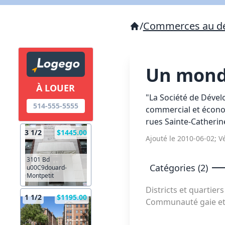
/
Commerces au dé
Un mond
À LOUER
"La Société de Déve
514-555-5555
commercial et économ
rues Sainte-Catherine
3 1/2
$1445.00
Ajouté le 2010-06-02; Vé
3101 Bd
Catégories (2)
u00C9douard-
Montpetit
Districts et quartier
1 1/2
$1195.00
Communauté gaie et