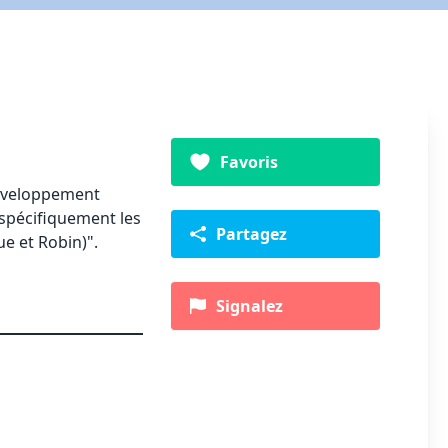
Favoris
développement
 spécifiquement les
Partagez
ue et Robin)".
Signalez