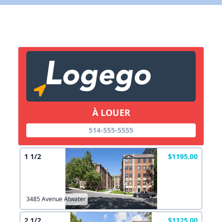
Lien vers inscription (sera inclus dans courriel)
X Fermer
Envoyez
Copier lien
À LOUER
X Fermer
Envoyez
514-555-5555
1 1/2
$1195.00
3485 Avenue Atwater
2 1/2
$1125.00