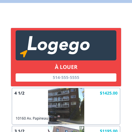
X Fermer
Lien vers inscription (sera inclus dans courriel)
X Fermer
Envoyez
Copier lien
À LOUER
X Fermer
Envoyez
514-555-5555
4 1/2
$1425.00
10160 Av. Papineau
3 1/2
$1195.00