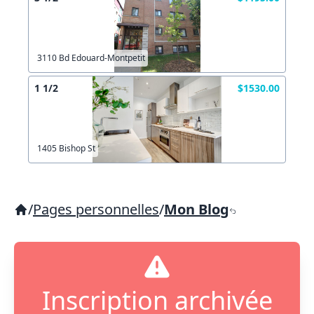
3110 Bd Edouard-Montpetit
1 1/2
$1530.00
1405 Bishop St
/
Pages personnelles
/
Mon Blog
Inscription archivée