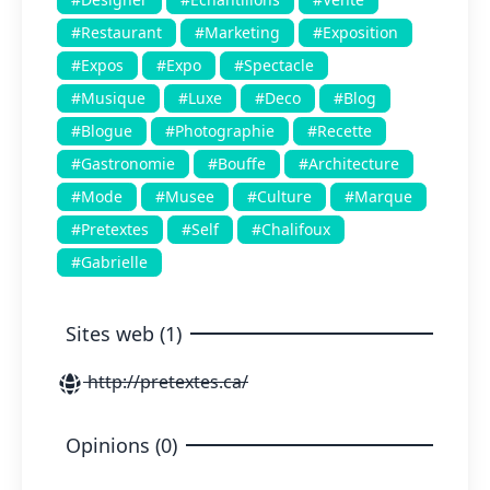
#Restaurant
#Marketing
#Exposition
#Expos
#Expo
#Spectacle
#Musique
#Luxe
#Deco
#Blog
#Blogue
#Photographie
#Recette
#Gastronomie
#Bouffe
#Architecture
#Mode
#Musee
#Culture
#Marque
#Pretextes
#Self
#Chalifoux
#Gabrielle
Sites web (1)
http://pretextes.ca/
Opinions (0)