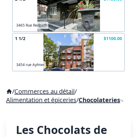
3465 Rue Redpath
1 1/2
$1100.00
3454 rue Aylmer
/
Commerces au détail
/
Alimentation et épiceries
/
Chocolateries
Les Chocolats de