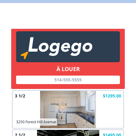
X Fermer
Lien vers inscription (sera inclus dans courriel)
X Fermer
Envoyez
Copier lien
À LOUER
X Fermer
Envoyez
514-555-5555
3 1/2
$1295.00
3250 Forest Hill Avenue
2 1/2
$1495.00