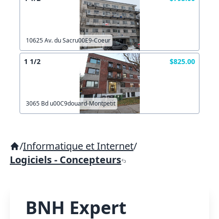
10625 Av. du Sacru00E9-Coeur
1 1/2
$825.00
3065 Bd u00C9douard-Montpetit
/
Informatique et Internet
/
Logiciels - Concepteurs
BNH Expert