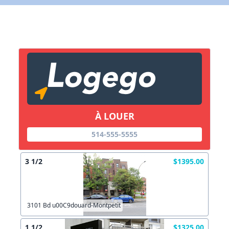
X Fermer
Lien vers inscription (sera inclus dans courriel)
X Fermer
Envoyez
Copier lien
À LOUER
X Fermer
Envoyez
514-555-5555
3 1/2
$1395.00
3101 Bd u00C9douard-Montpetit
1 1/2
$1325.00