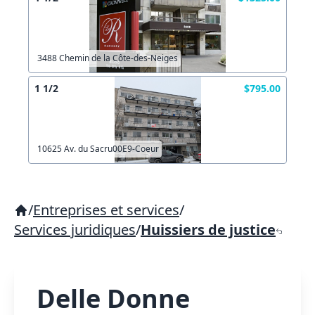
3488 Chemin de la Côte-des-Neiges
1 1/2
$795.00
10625 Av. du Sacru00E9-Coeur
/
Entreprises et services
/
Services juridiques
/
Huissiers de justice
Delle Donne