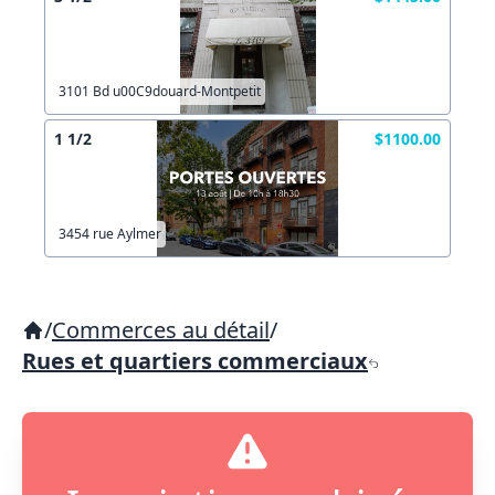
3101 Bd u00C9douard-Montpetit
1 1/2
$1100.00
3454 rue Aylmer
/
Commerces au détail
/
Rues et quartiers commerciaux