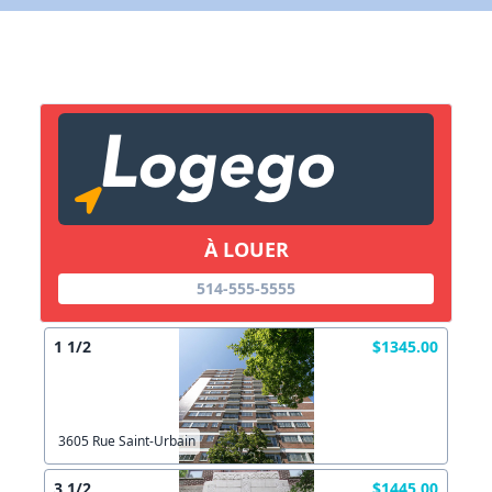
Lien vers inscription (sera inclus dans courriel)
X Fermer
Envoyez
Copier lien
À LOUER
X Fermer
Envoyez
514-555-5555
1 1/2
$1345.00
3605 Rue Saint-Urbain
3 1/2
$1445.00