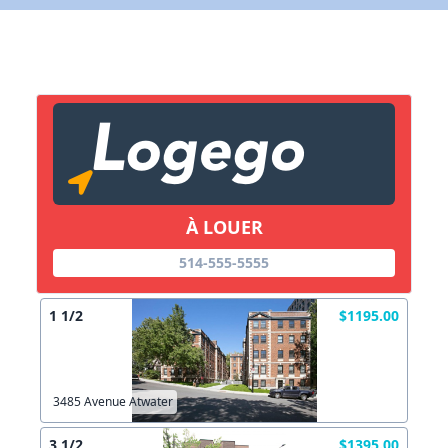
X Fermer
Lien vers inscription (sera inclus dans courriel)
X Fermer
Envoyez
Copier lien
À LOUER
X Fermer
Envoyez
514-555-5555
1 1/2
$1195.00
3485 Avenue Atwater
3 1/2
$1395.00