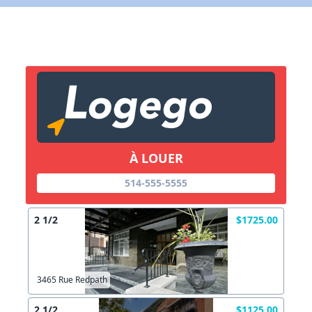
X Fermer
Lien vers inscription (sera inclus dans courriel)
X Fermer
Envoyez
Copier lien
À LOUER
X Fermer
Envoyez
514-555-5555
2 1/2
$1725.00
3465 Rue Redpath
2 1/2
$1125.00