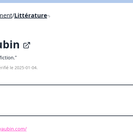
Lien vers inscription (sera inclus dans courriel)
ement
/
Littérature
X Fermer
Envoyez
Copier lien
ubin
X Fermer
Envoyez
fiction."
rifié le 2025-01-04.
yaubin.com/