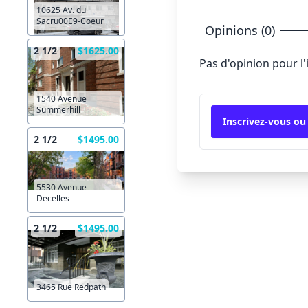
10625 Av. du
Sacru00E9-Coeur
Opinions (0)
2 1/2
$1625.00
Pas d'opinion pour l
1540 Avenue
Summerhill
Inscrivez-vous ou
2 1/2
$1495.00
5530 Avenue
Decelles
2 1/2
$1495.00
3465 Rue Redpath