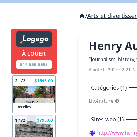
/
Arts et divertiss
Henry A
À LOUER
"Journalism, history, 
514-555-5555
Ajouté le 2010-02-21; Vé
2 1/2
$1595.00
Catégories (1)
Littérature
5530 Avenue
Decelles
Sites web (1)
1 1/2
$795.00
http://www.henr