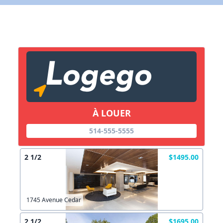
X Fermer
Lien vers inscription (sera inclus dans courriel)
X Fermer
Envoyez
Copier lien
À LOUER
X Fermer
Envoyez
514-555-5555
2 1/2
$1495.00
1745 Avenue Cedar
2 1/2
$1695.00