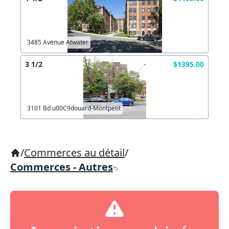
3485 Avenue Atwater
3 1/2
$1395.00
3101 Bd u00C9douard-Montpetit
/
Commerces au détail
/
Commerces - Autres