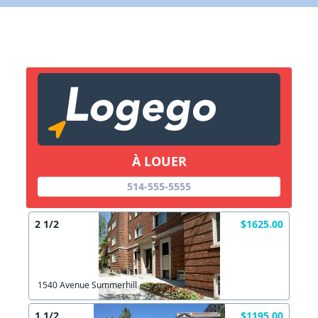
X Fermer
Lien vers inscription (sera inclus dans courriel)
X Fermer
Envoyez
Copier lien
À LOUER
X Fermer
Envoyez
514-555-5555
2 1/2
$1625.00
1540 Avenue Summerhill
1 1/2
$1195.00