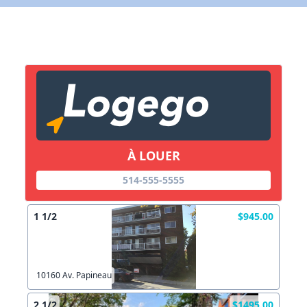
X Fermer
Lien vers inscription (sera inclus dans courriel)
X Fermer
Envoyez
Copier lien
À LOUER
X Fermer
Envoyez
514-555-5555
1 1/2
$945.00
10160 Av. Papineau
2 1/2
$1495.00